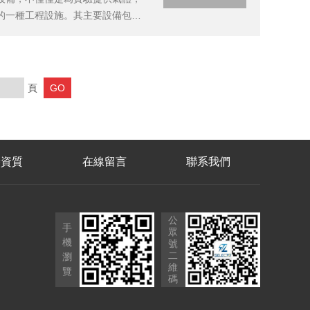
的一種工程設施。其主要設備包
驗室提供高品質、高純度、高穩定
氣體管道系統...
頁
譽資質
在線留言
聯系我們
公
手
眾
機
號
二
瀏
維
覽
碼