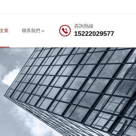
咨詢熱線
文章
聯系我們
15222029577