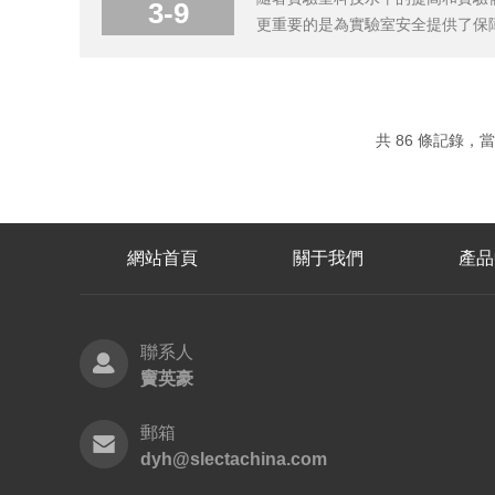
3-9
更重要的是為實驗室安全提供了保
括：氣瓶、氣瓶柜、氣體管道、閥
性的氣氛和氣體。二、系統特點1、
共 86 條記錄，當前
網站首頁
關于我們
產品
聯系人
竇英豪
郵箱
dyh@slectachina.com