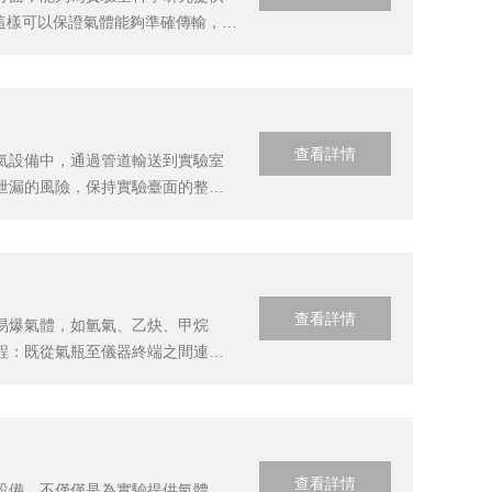
這樣可以保證氣體能夠準確傳輸，不
C等自動化控制設備。這些設備可以
..
查看詳情
氣設備中，通過管道輸送到實驗室
泄漏的風險，保持實驗臺面的整
領域的實驗室。實驗室集中供氣安
可以獨立控制...
查看詳情
易爆氣體，如氫氣、乙炔、甲烷
程：既從氣瓶至儀器終端之間連接
報警系統組成。對于一些易燃易爆氣
驗室智能...
查看詳情
設備，不僅僅是為實驗提供氣體，