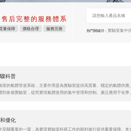
中售后完整的服務體系
質量保障
價格合理
服務完善
實驗室集中
熱門關鍵詞：
驟科普
驗室的氣體管道系統，主要作用是為實驗室提供高質量、穩定的氣體供應
體到各個實驗室，從而實現氣體使用的集中管理和控制。廣泛應用于化學
氣、二氧化碳等各種氣體。該系統可以大大提高實驗室的效率和安全性，
統主要組成及工作原理：由氣源系統、氣體管道系統和氣體控制系統組成。
和優化
中至關重要的一環，為實現實驗室科研工作的順利進行提供重要保障。本