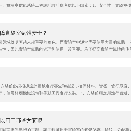
一、實驗室供氣系統工程設計設計應考慮以下因素：1、安全性：實驗室
室人員的安全。2、可靠性：實驗室供氣系統的設計應具有良好的可靠性
事故。3、靈活性：實驗室供氣系統的設計應靈活多變，能夠滿足實驗室不
障實驗室氣體安全？
個領域扮演著越來越重要的角色。而實驗室中通常需要使用大量的氣體，
特性，因此實驗室氣體的管理和使用非常重要。為了提高實驗室氣體的使
實驗室集中供氣安裝是指將實驗室中需要使用的氣體通過管道集中供應，
省存儲空間，并且能夠保證氣體的純度和穩定性。同時，還能夠避免氣瓶運
、安裝前必須根據設計圖紙進行審查和確認，確保材料、管徑、管壁厚度、
行，使用相應機械設備和手動工具進行安裝。3、安裝前應定期進行管道
、選擇合適的管材和管道規格，一般使用不銹鋼或銅管，管道直徑大小應
暢和嚴密性，保證氣路的穩定性和可靠性，避免泄漏和壓力不足等問題。3、
以用于哪些方面呢
實驗室提供氣體的工程。該工程可用于實驗室的氣體儲存、輸送、分配等