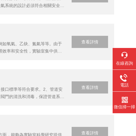
供氣系統的設計必須符合相關安全標
，確保氣體供應穩定可靠，避免因系
同實驗...
查看詳情
例如氧氣、乙炔、氮氣等等。由于
用效率和安全性，實驗室集中供氣
以取代傳統的氣瓶單獨供應方式。
在線咨詢
輸過程中的...
電話
查看詳情
接口標準等符合要求。2、管道安
、閥門的清洗和消毒，保證管道系統
根據需要的氣流量和壓力來確定。
微信掃一掃
在氣...
查看詳情
方面，能夠為實驗室科學研究提供