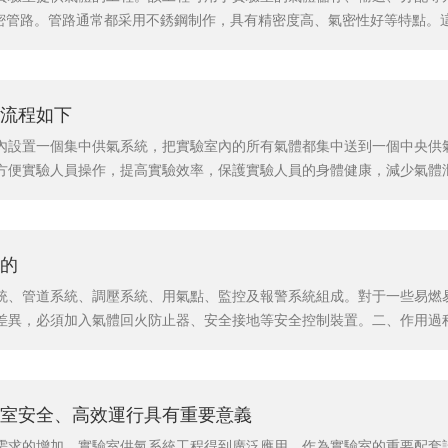
精密管路。管路通常都采用不銹鋼制作，具有精密度高、氣密性好等特點。
制。實驗室內的氣體供應需要進行自動化控制，在大型實驗室中可以使用PL
體配給等功能。3.安全保護。設備通常都具備安全保護功能。例如，氣源.
流程如下
內設置一個集中供氣系統，把實驗室內的所有氣體都集中送到一個中央供
方便實驗人員操作，提高實驗效率，保護實驗人員的身體健康，減少氣體
氣、氬氣、氦氣、二氧化碳等。它廣泛應用于化學、生物、醫藥、食品等
存到中央供氣設備中，經過調節閥門，配合管道輸送到各個點位，每個點位
的
統、管道系統、調壓系統、用氣點、監控及報警系統組成。對于一些易燃
差異，必須加入氣體回火防止器、安全接地等安全控制裝置。二、作用過
般為氣體鋼瓶)、切換裝置、管道系統、調壓裝置、用氣點、氣體泄漏監測
施工過程中稍有差異，需加入阻火器防止火苗串入。三、原理分析：采用實
室安全、高效運行具有重要意義
需求的增加，實驗室供氣系統工程得到廣泛應用。作為實驗室的重要配套