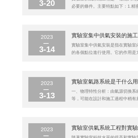
3-20
必要的條件。主要特點如下：1.
會發生泄漏等現象。2.自動化控
實現氣體流量控制、各設備之間的氣
實驗室集中供氣安裝的施工
2023
實驗室集中供氣安裝是指在實驗室
3-14
的各個點位進行使用。它的作用是
潔。適用于各種氣體，如氧氣、氮
裝的工作原理是：將各種氣體壓縮儲
實驗室氣路系統是干什么用
2023
一、物理特性分析：由氣源切換系
3-13
等，可能在設計和施工過程中稍有
管線，集中供氣，主要由氣源(一
體、如氫氣、乙炔等，可能在設計和
實驗室供氣系統工程對實驗
2023
隨著實驗室科技水平的提高和實驗