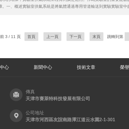
障。一、概述實驗室供氣系統是將氣體通過專用管道輸送到實驗實驗室中
門和安全器件等。該系統的使用可以有效提高實驗室的工作效率，并為實
高安全性：具備防火、防爆、防毒等多重安全保障措施，能夠保證實驗室內
 3 / 11 頁
首頁
上一頁
下一頁
末頁
跳轉到第
中心
新聞中心
技術文章
榮
傳真
天津市賽萊特科技發展有限公司
公司地址
天津市河西區友誼南路潭江道云水園2-1-301