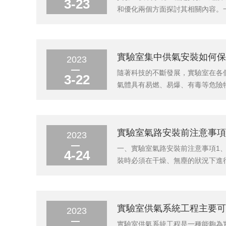
3-23
和優化兩個方面探討其相關內容。
準，并能夠在使用過程中確保實驗
統故障或泄漏等問題造成實驗室安全
實驗室集中供氣安裝如何保
2023
隨著科技的不斷發展，實驗室在各
3-22
氣體具有易燃、易爆、有毒等危險
安裝成為了一種常用的解決方案。
這種方式可以有效減少氣瓶數量，節
實驗室氣路安裝前注意事項
2023
一、實驗室氣路安裝前注意事項1
4-24
裝時必須在干燥、無塵的狀況下進
干凈、無菌。二、安裝技術要領1
2、安裝氣路時，需要確保管道的通
實驗室供氣系統工程主要可
2023
實驗室供氣系統工程是一種能夠為